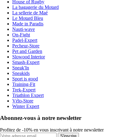
House of Rugby
La bagagerie du Motard
La sellerie de Maé
Le Motard Bleu
Made in Paradis
Nauti-wave
On-Fight
Padel-Expert
Pecheur-Store
Pet and Garden
Slowood Interior
Smash-Expert
Sneak'In
Sneakids
Sport is good
Training-Fit
Trek-Expert
Triathlon Expert
Vélo-Store
Winter Expert
Abonnez-vous à notre newsletter
Profitez de -10% en vous inscrivant à notre newsletter
S'inscrire