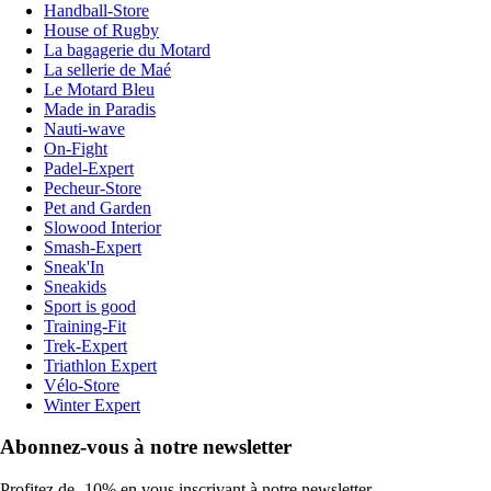
Handball-Store
House of Rugby
La bagagerie du Motard
La sellerie de Maé
Le Motard Bleu
Made in Paradis
Nauti-wave
On-Fight
Padel-Expert
Pecheur-Store
Pet and Garden
Slowood Interior
Smash-Expert
Sneak'In
Sneakids
Sport is good
Training-Fit
Trek-Expert
Triathlon Expert
Vélo-Store
Winter Expert
Abonnez-vous à notre newsletter
Profitez de -10% en vous inscrivant à notre newsletter