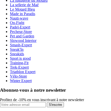
La bagagerie du Motard
La sellerie de Maé
Le Motard Bleu
Made in Paradis
Nauti-wave
On-Fight
Padel-Expert
Pecheur-Store
Pet and Garden
Slowood Interior
Smash-Expert
Sneak'In
Sneakids
Sport is good
Training-Fit
Trek-Expert
Triathlon Expert
Vélo-Store
Winter Expert
Abonnez-vous à notre newsletter
Profitez de -10% en vous inscrivant à notre newsletter
S'inscrire