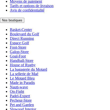
Moyens de paiement
Tarifs et options de livraison
Avis de confidentialité
Nos boutiques
Basket-Center
Boulevard du Golf
Direct Running
Espace Golf
Foot-Store
Galop-Store
Goal-Foot
Handball-Store
House of Rugby
La bagagerie du Motard
La sellerie de Maé
Le Motard Bleu
Made in Paradis
Nauti-wave
On-Fight
Padel-Expert
Pecheur-Store
Pet and Garden
Slowood Interior