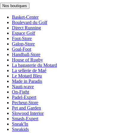
Nos boutiques
Basket-Center
Boulevard du Golf
Direct Running
Espace Golf
Foot-Store
Galop-Store
Goal-Foot
Handball-Store
House of Rugby
La bagagerie du Motard
La sellerie de Maé
Le Motard Bleu
Made in Paradis
Nauti-wave
On-Fight
Padel-Expert
Pecheur-Store
Pet and Garden
Slowood Interior
Smash-Expert
Sneak'In
Sneakids