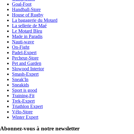
Goal-Foot
Handball-Store
House of Rugby
La bagagerie du Motard
La sellerie de Maé
Le Motard Bleu
Made in Paradis
Nauti-wave
On-Fight
Padel-Expert
Pecheur-Store
Pet and Garden
Slowood Interior
Smash-Expert
Sneak'In
Sneakids
Sport is good
Training-Fit
Trek-Expert
Triathlon Expert
Vélo-Store
Winter Expert
Abonnez-vous à notre newsletter