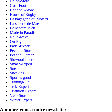
Galop-Store
Goal-Foot
Handball-Store
House of Rugby
La bagagerie du Motard
La sellerie de Maé
Le Motard Bleu
Made in Paradis
Nauti-wave
On-Fight
Padel-Expert
Pecheur-Store
Pet and Garden
Slowood Interior
Smash-Expert
Sneak'In
Sneakids
Sport is good
Training-Fit
Trek-Expert
Triathlon Expert
Vélo-Store
Winter Expert
Abonnez-vous à notre newsletter