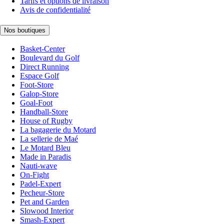
Tarifs et options de livraison
Avis de confidentialité
Nos boutiques
Basket-Center
Boulevard du Golf
Direct Running
Espace Golf
Foot-Store
Galop-Store
Goal-Foot
Handball-Store
House of Rugby
La bagagerie du Motard
La sellerie de Maé
Le Motard Bleu
Made in Paradis
Nauti-wave
On-Fight
Padel-Expert
Pecheur-Store
Pet and Garden
Slowood Interior
Smash-Expert