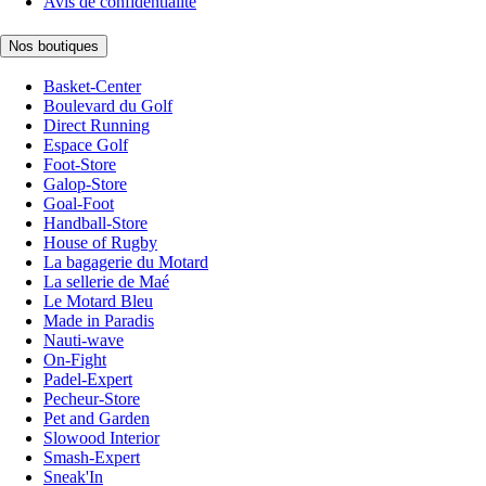
Avis de confidentialité
Nos boutiques
Basket-Center
Boulevard du Golf
Direct Running
Espace Golf
Foot-Store
Galop-Store
Goal-Foot
Handball-Store
House of Rugby
La bagagerie du Motard
La sellerie de Maé
Le Motard Bleu
Made in Paradis
Nauti-wave
On-Fight
Padel-Expert
Pecheur-Store
Pet and Garden
Slowood Interior
Smash-Expert
Sneak'In