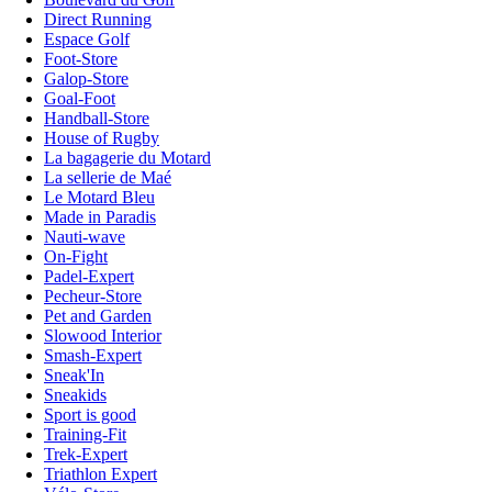
Direct Running
Espace Golf
Foot-Store
Galop-Store
Goal-Foot
Handball-Store
House of Rugby
La bagagerie du Motard
La sellerie de Maé
Le Motard Bleu
Made in Paradis
Nauti-wave
On-Fight
Padel-Expert
Pecheur-Store
Pet and Garden
Slowood Interior
Smash-Expert
Sneak'In
Sneakids
Sport is good
Training-Fit
Trek-Expert
Triathlon Expert