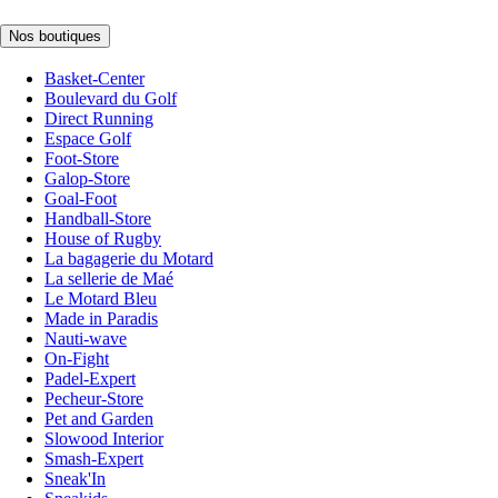
Nos boutiques
Basket-Center
Boulevard du Golf
Direct Running
Espace Golf
Foot-Store
Galop-Store
Goal-Foot
Handball-Store
House of Rugby
La bagagerie du Motard
La sellerie de Maé
Le Motard Bleu
Made in Paradis
Nauti-wave
On-Fight
Padel-Expert
Pecheur-Store
Pet and Garden
Slowood Interior
Smash-Expert
Sneak'In