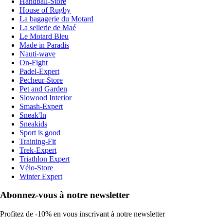
Handball-Store
House of Rugby
La bagagerie du Motard
La sellerie de Maé
Le Motard Bleu
Made in Paradis
Nauti-wave
On-Fight
Padel-Expert
Pecheur-Store
Pet and Garden
Slowood Interior
Smash-Expert
Sneak'In
Sneakids
Sport is good
Training-Fit
Trek-Expert
Triathlon Expert
Vélo-Store
Winter Expert
Abonnez-vous à notre newsletter
Profitez de -10% en vous inscrivant à notre newsletter