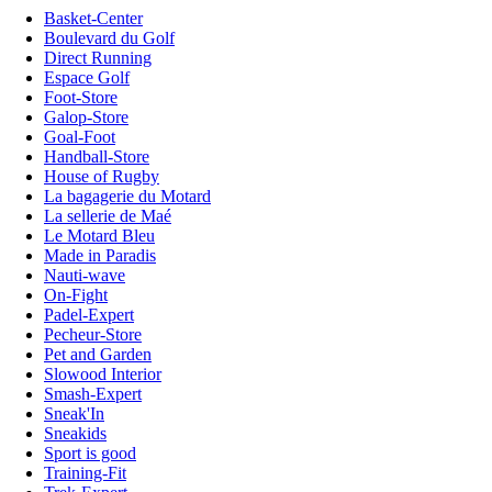
Basket-Center
Boulevard du Golf
Direct Running
Espace Golf
Foot-Store
Galop-Store
Goal-Foot
Handball-Store
House of Rugby
La bagagerie du Motard
La sellerie de Maé
Le Motard Bleu
Made in Paradis
Nauti-wave
On-Fight
Padel-Expert
Pecheur-Store
Pet and Garden
Slowood Interior
Smash-Expert
Sneak'In
Sneakids
Sport is good
Training-Fit