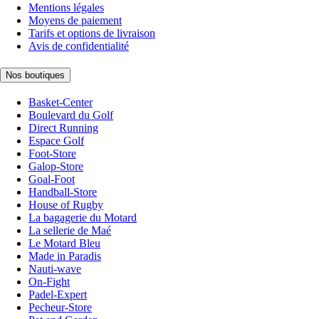
Mentions légales
Moyens de paiement
Tarifs et options de livraison
Avis de confidentialité
Nos boutiques
Basket-Center
Boulevard du Golf
Direct Running
Espace Golf
Foot-Store
Galop-Store
Goal-Foot
Handball-Store
House of Rugby
La bagagerie du Motard
La sellerie de Maé
Le Motard Bleu
Made in Paradis
Nauti-wave
On-Fight
Padel-Expert
Pecheur-Store