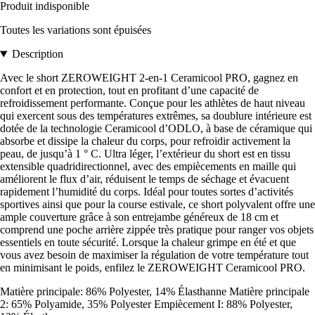
Produit indisponible
Toutes les variations sont épuisées
Description
Avec le short ZEROWEIGHT 2-en-1 Ceramicool PRO, gagnez en
confort et en protection, tout en profitant d’une capacité de
refroidissement performante. Conçue pour les athlètes de haut niveau
qui exercent sous des températures extrêmes, sa doublure intérieure est
dotée de la technologie Ceramicool d’ODLO, à base de céramique qui
absorbe et dissipe la chaleur du corps, pour refroidir activement la
peau, de jusqu’à 1 ° C. Ultra léger, l’extérieur du short est en tissu
extensible quadridirectionnel, avec des empiècements en maille qui
améliorent le flux d’air, réduisent le temps de séchage et évacuent
rapidement l’humidité du corps. Idéal pour toutes sortes d’activités
sportives ainsi que pour la course estivale, ce short polyvalent offre une
ample couverture grâce à son entrejambe généreux de 18 cm et
comprend une poche arrière zippée très pratique pour ranger vos objets
essentiels en toute sécurité. Lorsque la chaleur grimpe en été et que
vous avez besoin de maximiser la régulation de votre température tout
en minimisant le poids, enfilez le ZEROWEIGHT Ceramicool PRO.
Matière principale: 86% Polyester, 14% Élasthanne Matière principale
2: 65% Polyamide, 35% Polyester Empiècement I: 88% Polyester,