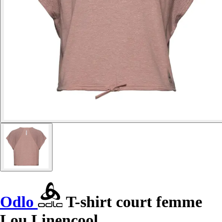
Odlo
T-shirt court femme
Lou Linencool