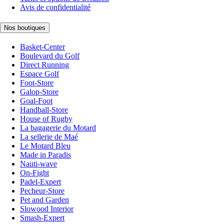
Avis de confidentialité
Nos boutiques
Basket-Center
Boulevard du Golf
Direct Running
Espace Golf
Foot-Store
Galop-Store
Goal-Foot
Handball-Store
House of Rugby
La bagagerie du Motard
La sellerie de Maé
Le Motard Bleu
Made in Paradis
Nauti-wave
On-Fight
Padel-Expert
Pecheur-Store
Pet and Garden
Slowood Interior
Smash-Expert