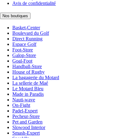
Avis de confidentialité
Nos boutiques
Basket-Center
Boulevard du Golf
Direct Running
Espace Golf
Foot-Store
Galop-Store
Goal-Foot
Handball-Store
House of Rugby
La bagagerie du Motard
La sellerie de Maé
Le Motard Bleu
Made in Paradis
Nauti-wave
On-Fight
Padel-Expert
Pecheur-Store
Pet and Garden
Slowood Interior
Smash-Expert