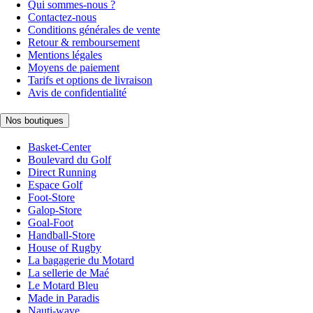
Qui sommes-nous ?
Contactez-nous
Conditions générales de vente
Retour & remboursement
Mentions légales
Moyens de paiement
Tarifs et options de livraison
Avis de confidentialité
Nos boutiques
Basket-Center
Boulevard du Golf
Direct Running
Espace Golf
Foot-Store
Galop-Store
Goal-Foot
Handball-Store
House of Rugby
La bagagerie du Motard
La sellerie de Maé
Le Motard Bleu
Made in Paradis
Nauti-wave