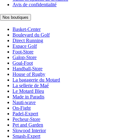
Avis de confidentialité
Nos boutiques
Basket-Center
Boulevard du Golf
Direct Running
Espace Golf
Foot-Store
Galop-Store
Goal-Foot
Handball-Store
House of Rugby
La bagagerie du Motard
La sellerie de Maé
Le Motard Bleu
Made in Paradis
Nauti-wave
On-Fight
Padel-Expert
Pecheur-Store
Pet and Garden
Slowood Interior
Smash-Expert