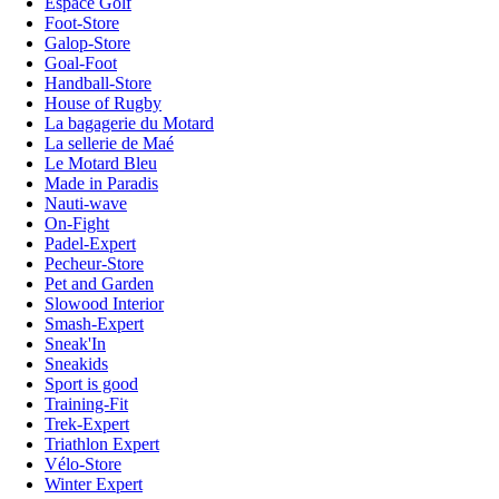
Espace Golf
Foot-Store
Galop-Store
Goal-Foot
Handball-Store
House of Rugby
La bagagerie du Motard
La sellerie de Maé
Le Motard Bleu
Made in Paradis
Nauti-wave
On-Fight
Padel-Expert
Pecheur-Store
Pet and Garden
Slowood Interior
Smash-Expert
Sneak'In
Sneakids
Sport is good
Training-Fit
Trek-Expert
Triathlon Expert
Vélo-Store
Winter Expert