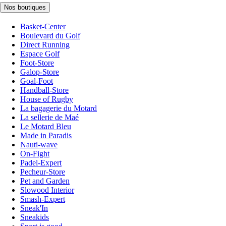
Nos boutiques
Basket-Center
Boulevard du Golf
Direct Running
Espace Golf
Foot-Store
Galop-Store
Goal-Foot
Handball-Store
House of Rugby
La bagagerie du Motard
La sellerie de Maé
Le Motard Bleu
Made in Paradis
Nauti-wave
On-Fight
Padel-Expert
Pecheur-Store
Pet and Garden
Slowood Interior
Smash-Expert
Sneak'In
Sneakids