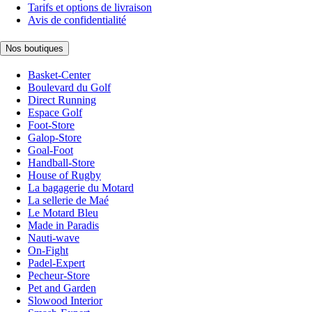
Tarifs et options de livraison
Avis de confidentialité
Nos boutiques
Basket-Center
Boulevard du Golf
Direct Running
Espace Golf
Foot-Store
Galop-Store
Goal-Foot
Handball-Store
House of Rugby
La bagagerie du Motard
La sellerie de Maé
Le Motard Bleu
Made in Paradis
Nauti-wave
On-Fight
Padel-Expert
Pecheur-Store
Pet and Garden
Slowood Interior