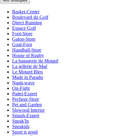
Nos boutiques
Basket-Center
Boulevard du Golf
Direct Running
Espace Golf
Foot-Store
Galop-Store
Goal-Foot
Handball-Store
House of Rugby
La bagagerie du Motard
La sellerie de Maé
Le Motard Bleu
Made in Paradis
Nauti-wave
On-Fight
Padel-Expert
Pecheur-Store
Pet and Garden
Slowood Interior
Smash-Expert
Sneak'In
Sneakids
Sport is good