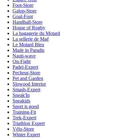
Foot-Store
Galop-Store
Goal-Foot
Handball-Store
House of Rugby
La bagagerie du Motard
La sellerie de Maé
Le Motard Bleu
Made in Paradis
Nauti-wave
On-Fight
Padel-Expert
Pecheur-Store
Pet and Garden
Slowood Interior
Smash-Expert
Sneak'In
Sneakids
Sport is good
Training-Fit
Trek-Expert
Triathlon Expert
Vélo-Store
Winter Expert