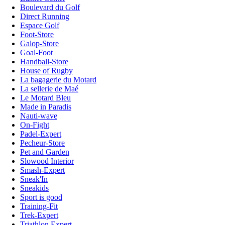
Boulevard du Golf
Direct Running
Espace Golf
Foot-Store
Galop-Store
Goal-Foot
Handball-Store
House of Rugby
La bagagerie du Motard
La sellerie de Maé
Le Motard Bleu
Made in Paradis
Nauti-wave
On-Fight
Padel-Expert
Pecheur-Store
Pet and Garden
Slowood Interior
Smash-Expert
Sneak'In
Sneakids
Sport is good
Training-Fit
Trek-Expert
Triathlon Expert