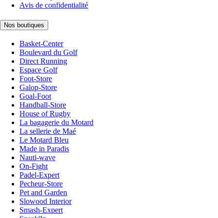
Avis de confidentialité
Nos boutiques
Basket-Center
Boulevard du Golf
Direct Running
Espace Golf
Foot-Store
Galop-Store
Goal-Foot
Handball-Store
House of Rugby
La bagagerie du Motard
La sellerie de Maé
Le Motard Bleu
Made in Paradis
Nauti-wave
On-Fight
Padel-Expert
Pecheur-Store
Pet and Garden
Slowood Interior
Smash-Expert