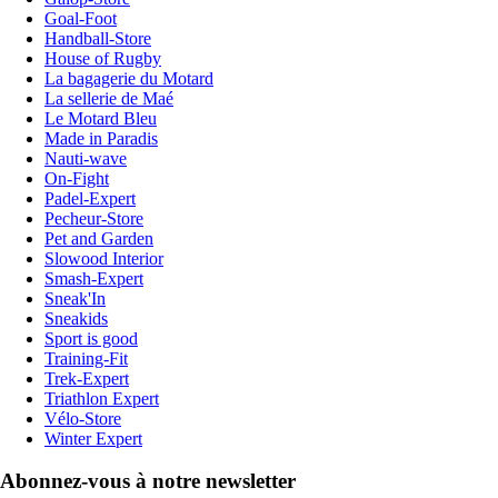
Goal-Foot
Handball-Store
House of Rugby
La bagagerie du Motard
La sellerie de Maé
Le Motard Bleu
Made in Paradis
Nauti-wave
On-Fight
Padel-Expert
Pecheur-Store
Pet and Garden
Slowood Interior
Smash-Expert
Sneak'In
Sneakids
Sport is good
Training-Fit
Trek-Expert
Triathlon Expert
Vélo-Store
Winter Expert
Abonnez-vous à notre newsletter