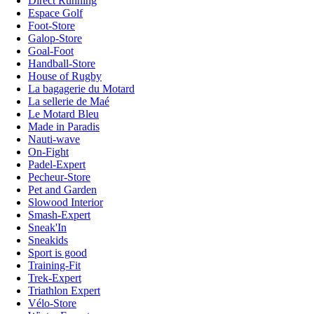
Direct Running
Espace Golf
Foot-Store
Galop-Store
Goal-Foot
Handball-Store
House of Rugby
La bagagerie du Motard
La sellerie de Maé
Le Motard Bleu
Made in Paradis
Nauti-wave
On-Fight
Padel-Expert
Pecheur-Store
Pet and Garden
Slowood Interior
Smash-Expert
Sneak'In
Sneakids
Sport is good
Training-Fit
Trek-Expert
Triathlon Expert
Vélo-Store