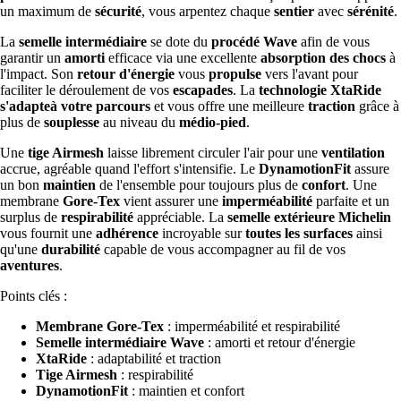
un maximum de
sécurité
, vous arpentez chaque
sentier
avec
sérénité
.
La
semelle intermédiaire
se dote du
procédé Wave
afin de vous
garantir un
amorti
efficace via une excellente
absorption des chocs
à
l'impact. Son
retour d'énergie
vous
propulse
vers l'avant pour
faciliter le déroulement de vos
escapades
. La
technologie XtaRide
s'adapte
à votre parcours
et vous offre une meilleure
traction
grâce à
plus de
souplesse
au niveau du
médio-pied
.
Une
tige Airmesh
laisse librement circuler l'air pour une
ventilation
accrue, agréable quand l'effort s'intensifie. Le
DynamotionFit
assure
un bon
maintien
de l'ensemble pour toujours plus de
confort
. Une
membrane
Gore-Tex
vient assurer une
imperméabilité
parfaite et un
surplus de
respirabilité
appréciable. La
semelle extérieure Michelin
vous fournit une
adhérence
incroyable sur
toutes les surfaces
ainsi
qu'une
durabilité
capable de vous accompagner au fil de vos
aventures
.
Points clés :
Membrane Gore-Tex
: imperméabilité et respirabilité
Semelle intermédiaire Wave
: amorti et retour d'énergie
XtaRide
: adaptabilité et traction
Tige Airmesh
: respirabilité
DynamotionFit
: maintien et confort