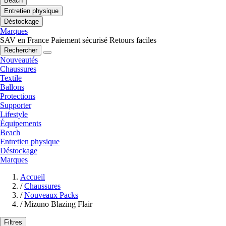
Beach
Entretien physique
Déstockage
Marques
SAV en France
Paiement sécurisé
Retours faciles
Rechercher
Nouveautés
Chaussures
Textile
Ballons
Protections
Supporter
Lifestyle
Équipements
Beach
Entretien physique
Déstockage
Marques
Accueil
/
Chaussures
/
Nouveaux Packs
/
Mizuno Blazing Flair
Filtres