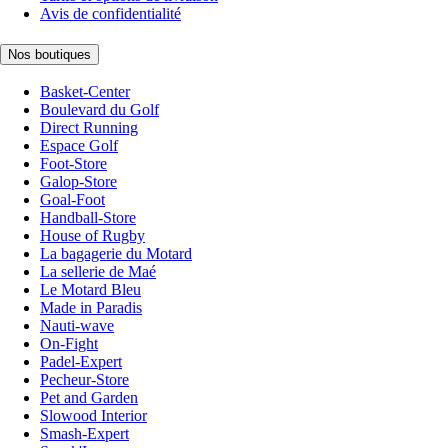
Avis de confidentialité
Nos boutiques
Basket-Center
Boulevard du Golf
Direct Running
Espace Golf
Foot-Store
Galop-Store
Goal-Foot
Handball-Store
House of Rugby
La bagagerie du Motard
La sellerie de Maé
Le Motard Bleu
Made in Paradis
Nauti-wave
On-Fight
Padel-Expert
Pecheur-Store
Pet and Garden
Slowood Interior
Smash-Expert