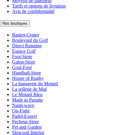
Moyens de paiement
Tarifs et options de livraison
Avis de confidentialité
Nos boutiques
Basket-Center
Boulevard du Golf
Direct Running
Espace Golf
Foot-Store
Galop-Store
Goal-Foot
Handball-Store
House of Rugby
La bagagerie du Motard
La sellerie de Maé
Le Motard Bleu
Made in Paradis
Nauti-wave
On-Fight
Padel-Expert
Pecheur-Store
Pet and Garden
Slowood Interior