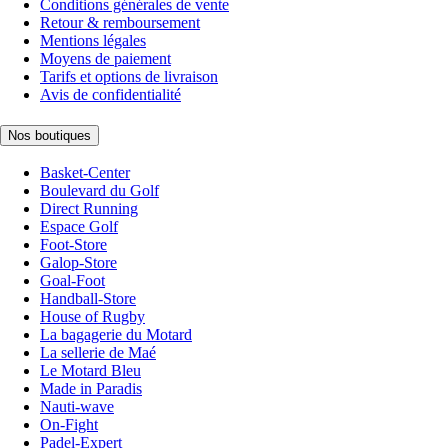
Conditions générales de vente
Retour & remboursement
Mentions légales
Moyens de paiement
Tarifs et options de livraison
Avis de confidentialité
Nos boutiques
Basket-Center
Boulevard du Golf
Direct Running
Espace Golf
Foot-Store
Galop-Store
Goal-Foot
Handball-Store
House of Rugby
La bagagerie du Motard
La sellerie de Maé
Le Motard Bleu
Made in Paradis
Nauti-wave
On-Fight
Padel-Expert