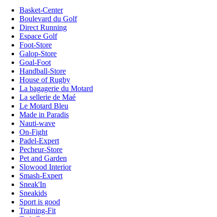
Basket-Center
Boulevard du Golf
Direct Running
Espace Golf
Foot-Store
Galop-Store
Goal-Foot
Handball-Store
House of Rugby
La bagagerie du Motard
La sellerie de Maé
Le Motard Bleu
Made in Paradis
Nauti-wave
On-Fight
Padel-Expert
Pecheur-Store
Pet and Garden
Slowood Interior
Smash-Expert
Sneak'In
Sneakids
Sport is good
Training-Fit