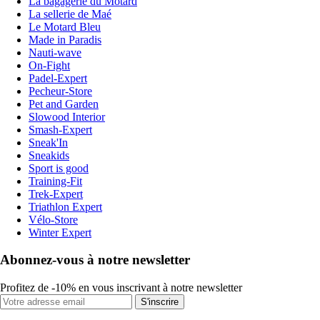
La bagagerie du Motard
La sellerie de Maé
Le Motard Bleu
Made in Paradis
Nauti-wave
On-Fight
Padel-Expert
Pecheur-Store
Pet and Garden
Slowood Interior
Smash-Expert
Sneak'In
Sneakids
Sport is good
Training-Fit
Trek-Expert
Triathlon Expert
Vélo-Store
Winter Expert
Abonnez-vous à notre newsletter
Profitez de -10% en vous inscrivant à notre newsletter
S'inscrire