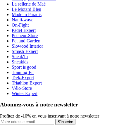
La sellerie de Maé
Le Motard Bleu
Made in Paradis
Nauti-wave
On-Fight
Padel-Expert
Pecheur-Store
Pet and Garden
Slowood Interior
Smash-Expert
Sneak'In
Sneakids
Sport is good
Training-Fit
Trek-Expert
Triathlon Expert
Vélo-Store
Winter Expert
Abonnez-vous à notre newsletter
Profitez de -10% en vous inscrivant à notre newsletter
S'inscrire