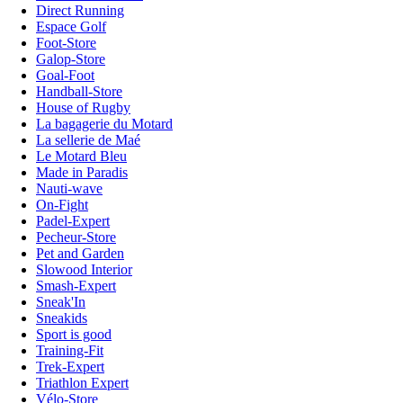
Direct Running
Espace Golf
Foot-Store
Galop-Store
Goal-Foot
Handball-Store
House of Rugby
La bagagerie du Motard
La sellerie de Maé
Le Motard Bleu
Made in Paradis
Nauti-wave
On-Fight
Padel-Expert
Pecheur-Store
Pet and Garden
Slowood Interior
Smash-Expert
Sneak'In
Sneakids
Sport is good
Training-Fit
Trek-Expert
Triathlon Expert
Vélo-Store