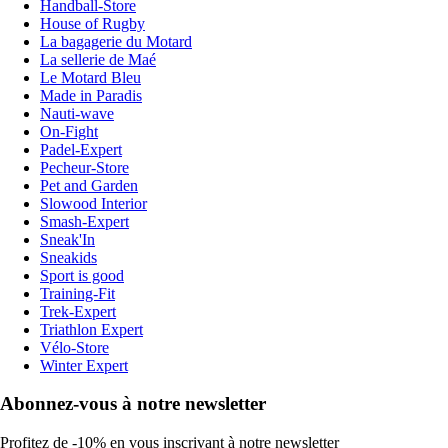
Handball-Store
House of Rugby
La bagagerie du Motard
La sellerie de Maé
Le Motard Bleu
Made in Paradis
Nauti-wave
On-Fight
Padel-Expert
Pecheur-Store
Pet and Garden
Slowood Interior
Smash-Expert
Sneak'In
Sneakids
Sport is good
Training-Fit
Trek-Expert
Triathlon Expert
Vélo-Store
Winter Expert
Abonnez-vous à notre newsletter
Profitez de -10% en vous inscrivant à notre newsletter