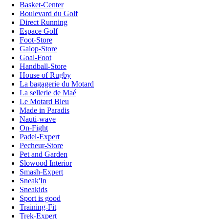
Basket-Center
Boulevard du Golf
Direct Running
Espace Golf
Foot-Store
Galop-Store
Goal-Foot
Handball-Store
House of Rugby
La bagagerie du Motard
La sellerie de Maé
Le Motard Bleu
Made in Paradis
Nauti-wave
On-Fight
Padel-Expert
Pecheur-Store
Pet and Garden
Slowood Interior
Smash-Expert
Sneak'In
Sneakids
Sport is good
Training-Fit
Trek-Expert