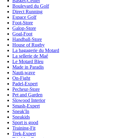
Basket-Center
Boulevard du Golf
Direct Running
Espace Golf
Foot-Store
Galop-Store
Goal-Foot
Handball-Store
House of Rugby
La bagagerie du Motard
La sellerie de Maé
Le Motard Bleu
Made in Paradis
Nauti-wave
On-Fight
Padel-Expert
Pecheur-Store
Pet and Garden
Slowood Interior
Smash-Expert
Sneak'In
Sneakids
Sport is good
Training-Fit
Trek-Expert