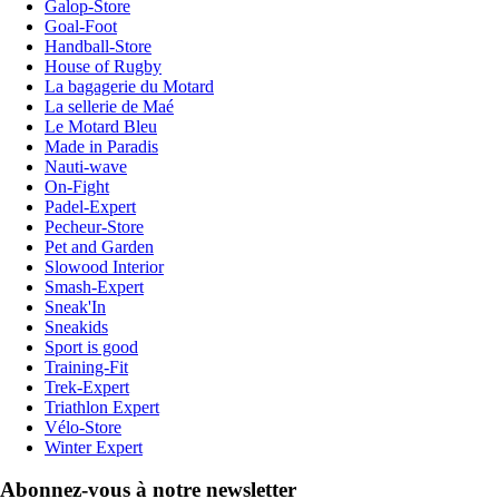
Galop-Store
Goal-Foot
Handball-Store
House of Rugby
La bagagerie du Motard
La sellerie de Maé
Le Motard Bleu
Made in Paradis
Nauti-wave
On-Fight
Padel-Expert
Pecheur-Store
Pet and Garden
Slowood Interior
Smash-Expert
Sneak'In
Sneakids
Sport is good
Training-Fit
Trek-Expert
Triathlon Expert
Vélo-Store
Winter Expert
Abonnez-vous à notre newsletter