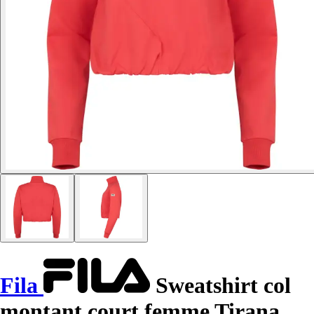
Fila
Sweatshirt col
montant court femme Tirana