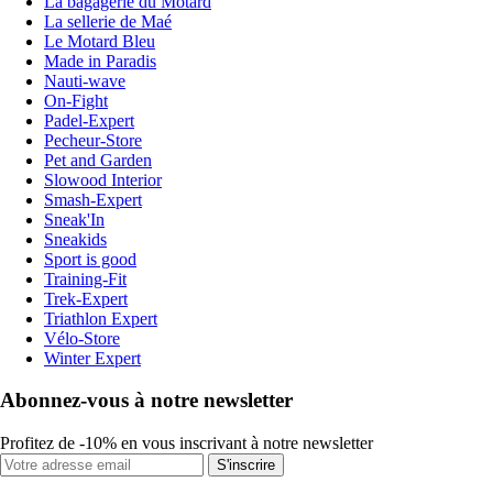
La bagagerie du Motard
La sellerie de Maé
Le Motard Bleu
Made in Paradis
Nauti-wave
On-Fight
Padel-Expert
Pecheur-Store
Pet and Garden
Slowood Interior
Smash-Expert
Sneak'In
Sneakids
Sport is good
Training-Fit
Trek-Expert
Triathlon Expert
Vélo-Store
Winter Expert
Abonnez-vous à notre newsletter
Profitez de -10% en vous inscrivant à notre newsletter
S'inscrire