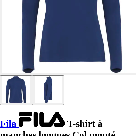
Fila
T-shirt à
manches longues Col monté