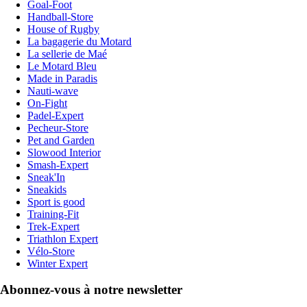
Goal-Foot
Handball-Store
House of Rugby
La bagagerie du Motard
La sellerie de Maé
Le Motard Bleu
Made in Paradis
Nauti-wave
On-Fight
Padel-Expert
Pecheur-Store
Pet and Garden
Slowood Interior
Smash-Expert
Sneak'In
Sneakids
Sport is good
Training-Fit
Trek-Expert
Triathlon Expert
Vélo-Store
Winter Expert
Abonnez-vous à notre newsletter