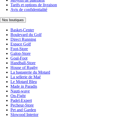
Moyens de paiement
Tarifs et options de livraison
Avis de confidentialité
Nos boutiques
Basket-Center
Boulevard du Golf
Direct Running
Espace Golf
Foot-Store
Galop-Store
Goal-Foot
Handball-Store
House of Rugby
La bagagerie du Motard
La sellerie de Maé
Le Motard Bleu
Made in Paradis
Nauti-wave
On-Fight
Padel-Expert
Pecheur-Store
Pet and Garden
Slowood Interior