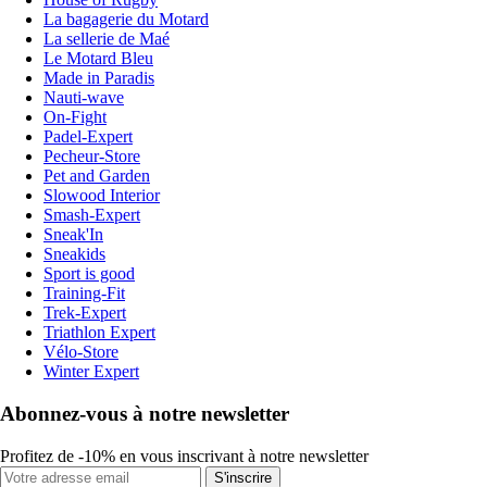
La bagagerie du Motard
La sellerie de Maé
Le Motard Bleu
Made in Paradis
Nauti-wave
On-Fight
Padel-Expert
Pecheur-Store
Pet and Garden
Slowood Interior
Smash-Expert
Sneak'In
Sneakids
Sport is good
Training-Fit
Trek-Expert
Triathlon Expert
Vélo-Store
Winter Expert
Abonnez-vous à notre newsletter
Profitez de -10% en vous inscrivant à notre newsletter
S'inscrire