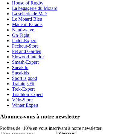
House of Rugby
La bagagerie du Motard
La sellerie de Maé
Le Motard Bleu
Made in Paradis
Nauti-wave
On-Fight
Padel-Expert
Pecheur-Store
Pet and Garden
Slowood Interior
Smash-Expert
Sneak'In
Sneakids
Sport is good
Training-Fit
Trek-Expert
Triathlon Expert
Vélo-Store
Winter Expert
Abonnez-vous à notre newsletter
Profitez de -10% en vous inscrivant à notre newsletter