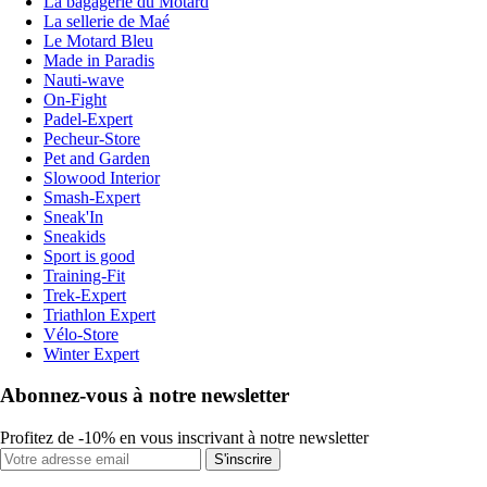
La bagagerie du Motard
La sellerie de Maé
Le Motard Bleu
Made in Paradis
Nauti-wave
On-Fight
Padel-Expert
Pecheur-Store
Pet and Garden
Slowood Interior
Smash-Expert
Sneak'In
Sneakids
Sport is good
Training-Fit
Trek-Expert
Triathlon Expert
Vélo-Store
Winter Expert
Abonnez-vous à notre newsletter
Profitez de -10% en vous inscrivant à notre newsletter
S'inscrire