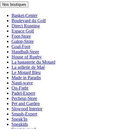
Nos boutiques
Basket-Center
Boulevard du Golf
Direct Running
Espace Golf
Foot-Store
Galop-Store
Goal-Foot
Handball-Store
House of Rugby
La bagagerie du Motard
La sellerie de Maé
Le Motard Bleu
Made in Paradis
Nauti-wave
On-Fight
Padel-Expert
Pecheur-Store
Pet and Garden
Slowood Interior
Smash-Expert
Sneak'In
Sneakids