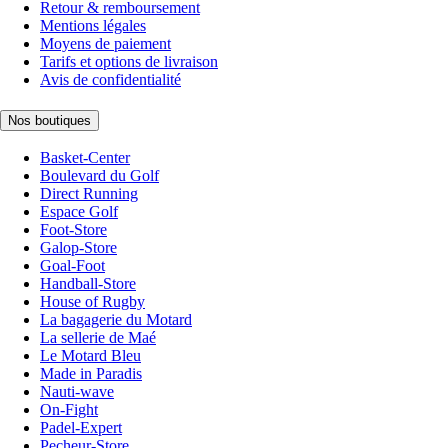
Retour & remboursement
Mentions légales
Moyens de paiement
Tarifs et options de livraison
Avis de confidentialité
Nos boutiques
Basket-Center
Boulevard du Golf
Direct Running
Espace Golf
Foot-Store
Galop-Store
Goal-Foot
Handball-Store
House of Rugby
La bagagerie du Motard
La sellerie de Maé
Le Motard Bleu
Made in Paradis
Nauti-wave
On-Fight
Padel-Expert
Pecheur-Store