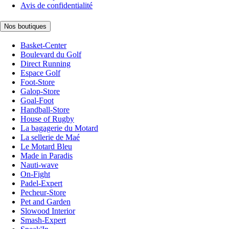
Avis de confidentialité
Nos boutiques
Basket-Center
Boulevard du Golf
Direct Running
Espace Golf
Foot-Store
Galop-Store
Goal-Foot
Handball-Store
House of Rugby
La bagagerie du Motard
La sellerie de Maé
Le Motard Bleu
Made in Paradis
Nauti-wave
On-Fight
Padel-Expert
Pecheur-Store
Pet and Garden
Slowood Interior
Smash-Expert