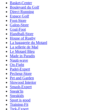
Basket-Center
Boulevard du Golf
Direct Running
Espace Golf
Foot-Store
Galop-Store
Goal-Foot
Handball-Store
House of Rugby
La bagagerie du Motard
La sellerie de Maé
Le Motard Bleu
Made in Paradis
Nauti-wave
On-Fight
Padel-Expert
Pecheur-Store
Pet and Garden
Slowood Interior
Smash-Expert
Sneak'In
Sneakids
Sport is good
Training-Fit
Trek-Expert